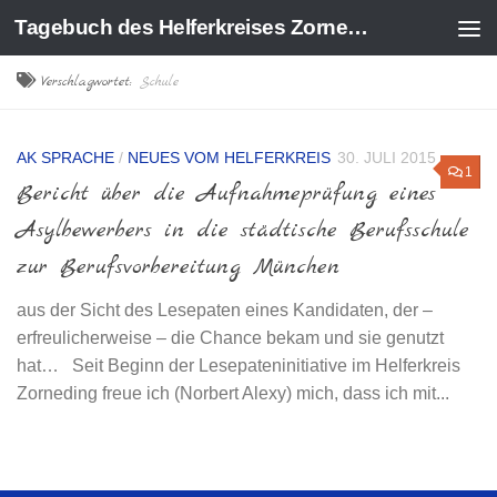
Tagebuch des Helferkreises Zorneding
Zum Inhalt springen
Verschlagwortet:
Schule
AK SPRACHE
/
NEUES VOM HELFERKREIS
30. JULI 2015
1
Bericht über die Aufnahmeprüfung eines
Asylbewerbers in die städtische Berufsschule
zur Berufsvorbereitung München
aus der Sicht des Lesepaten eines Kandidaten, der –
erfreulicherweise – die Chance bekam und sie genutzt
hat… Seit Beginn der Lesepateninitiative im Helferkreis
Zorneding freue ich (Norbert Alexy) mich, dass ich mit...