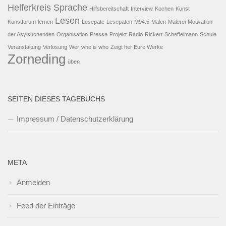
Helferkreis Sprache
Hilfsbereitschaft
Interview
Kochen
Kunst
Lesen
Kunstforum
lernen
Lesepate
Lesepaten
M94.5
Malen
Malerei
Motivation
der Asylsuchenden
Organisation
Presse
Projekt
Radio
Rickert
Scheffelmann
Schule
Veranstaltung
Verlosung
Wer
who is who
Zeigt her Eure Werke
Zorneding
üben
SEITEN DIESES TAGEBUCHS
Impressum / Datenschutzerklärung
META
Anmelden
Feed der Einträge