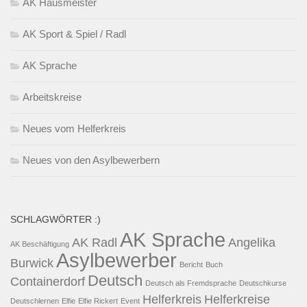
AK Hausmeister
AK Sport & Spiel / Radl
AK Sprache
Arbeitskreise
Neues vom Helferkreis
Neues von den Asylbewerbern
SCHLAGWÖRTER :)
AK Sprache
AK Radl
Angelika
AK Beschäftigung
Asylbewerber
Burwick
Bericht
Buch
Deutsch
Containerdorf
Deutsch als Fremdsprache
Deutschkurse
Helferkreis
Helferkreise
Deutschlernen
Elfie
Elfie Rickert
Event