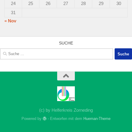
24
25
26
27
28
29
30
31
« Nov
SUCHE
Suche
nach:
(c) by Helferkreis Zorneding
Powered by
- Entworfen mit dem
Hueman-Theme