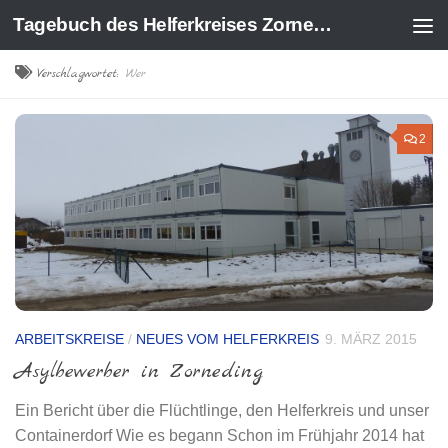
Tagebuch des Helferkreises Zorneding
Zum Inhalt springen
Verschlagwortet:
Wer
2
ARBEITSKREISE
/
NEUES VOM HELFERKREIS
9. MÄRZ 2015
Asylbewerber in Zorneding
Ein Bericht über die Flüchtlinge, den Helferkreis und unser
Containerdorf Wie es begann Schon im Frühjahr 2014 hat