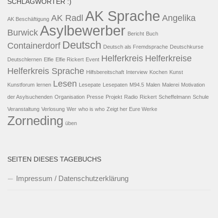
SCHLAGWÖRTER :)
AK Sprache
AK Radl
Angelika
AK Beschäftigung
Asylbewerber
Burwick
Bericht
Buch
Deutsch
Containerdorf
Deutsch als Fremdsprache
Deutschkurse
Helferkreis
Helferkreise
Deutschlernen
Elfie
Elfie Rickert
Event
Helferkreis Sprache
Hilfsbereitschaft
Interview
Kochen
Kunst
Lesen
Kunstforum
lernen
Lesepate
Lesepaten
M94.5
Malen
Malerei
Motivation
der Asylsuchenden
Organisation
Presse
Projekt
Radio
Rickert
Scheffelmann
Schule
Veranstaltung
Verlosung
Wer
who is who
Zeigt her Eure Werke
Zorneding
üben
SEITEN DIESES TAGEBUCHS
Impressum / Datenschutzerklärung