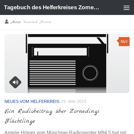
Tagebuch des Helferkreises Zorneding
Zum Inhalt springen
Autor:
Dominik Hintze
0
NEUES VOM HELFERKREIS
29. MAI 2015
Ein Radiobeitrag über Zornedings
Flüchtlinge
Amelie Hörger vom Münchner Radiosender M94.5 hat mit