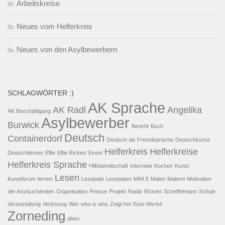
Arbeitskreise
Neues vom Helferkreis
Neues von den Asylbewerbern
SCHLAGWÖRTER :)
AK Sprache
AK Radl
Angelika
AK Beschäftigung
Asylbewerber
Burwick
Bericht
Buch
Deutsch
Containerdorf
Deutsch als Fremdsprache
Deutschkurse
Helferkreis
Helferkreise
Deutschlernen
Elfie
Elfie Rickert
Event
Helferkreis Sprache
Hilfsbereitschaft
Interview
Kochen
Kunst
Lesen
Kunstforum
lernen
Lesepate
Lesepaten
M94.5
Malen
Malerei
Motivation
der Asylsuchenden
Organisation
Presse
Projekt
Radio
Rickert
Scheffelmann
Schule
Veranstaltung
Verlosung
Wer
who is who
Zeigt her Eure Werke
Zorneding
üben