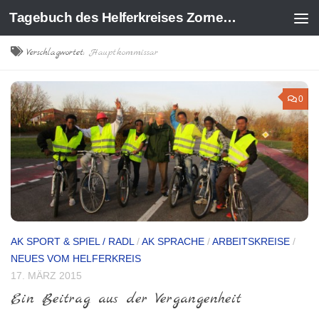
Tagebuch des Helferkreises Zorneding
Zum Inhalt springen
Verschlagwortet:
Hauptkommissar
0
AK SPORT & SPIEL / RADL
/
AK SPRACHE
/
ARBEITSKREISE
/
NEUES VOM HELFERKREIS
17. MÄRZ 2015
Ein Beitrag aus der Vergangenheit