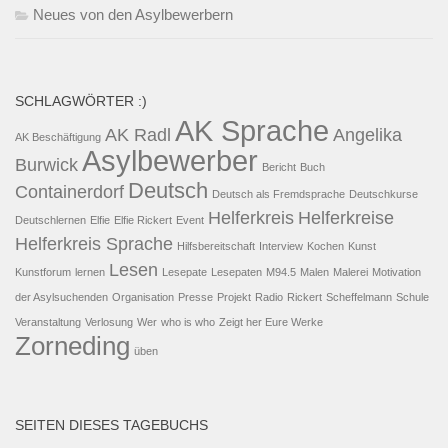
Neues von den Asylbewerbern
SCHLAGWÖRTER :)
AK Sprache
AK Radl
Angelika
AK Beschäftigung
Asylbewerber
Burwick
Bericht
Buch
Deutsch
Containerdorf
Deutsch als Fremdsprache
Deutschkurse
Helferkreis
Helferkreise
Deutschlernen
Elfie
Elfie Rickert
Event
Helferkreis Sprache
Hilfsbereitschaft
Interview
Kochen
Kunst
Lesen
Kunstforum
lernen
Lesepate
Lesepaten
M94.5
Malen
Malerei
Motivation
der Asylsuchenden
Organisation
Presse
Projekt
Radio
Rickert
Scheffelmann
Schule
Veranstaltung
Verlosung
Wer
who is who
Zeigt her Eure Werke
Zorneding
üben
SEITEN DIESES TAGEBUCHS